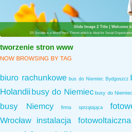
Slide Image 2 Title | Welcome to
D5 Socialia is a WordPress Theme which is Ideal for Social Organizat
tworzenie stron www
NOW BROWSING BY TAG
biuro rachunkowe
bus do Niemiec Bydgoszcz
Holandii
busy do Niemiec
busy do Niemie
fotow
busy Niemcy
firma sprzątająca
Wrocław
instalacja fotowoltaiczna