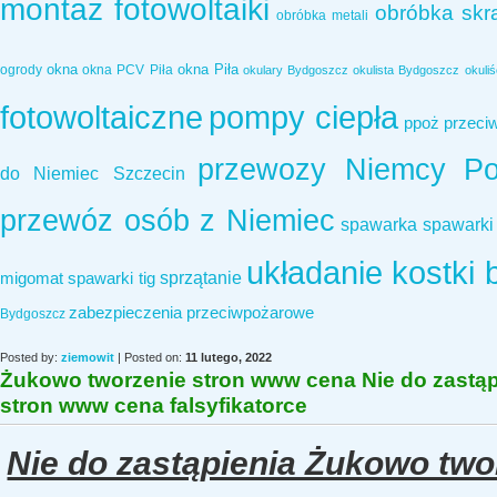
montaż fotowoltaiki
obróbka sk
obróbka metali
okna
okna Piła
ogrody
okna PCV Piła
okulary Bydgoszcz
okulista Bydgoszcz
okuli
fotowoltaiczne
pompy ciepła
ppoż
przeci
przewozy Niemcy Po
do Niemiec Szczecin
przewóz osób z Niemiec
spawarka
spawarki
układanie kostki 
sprzątanie
migomat
spawarki tig
zabezpieczenia przeciwpożarowe
Bydgoszcz
Posted by:
ziemowit
| Posted on:
11 lutego, 2022
Żukowo tworzenie stron www cena Nie do zastąp
stron www cena falsyfikatorce
Nie do zastąpienia Żukowo tw