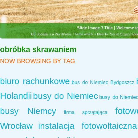
Slide Image 3 Title | Welcome to
D5 Socialia is a WordPress Theme which is Ideal for Social Organizat
obróbka skrawaniem
NOW BROWSING BY TAG
biuro rachunkowe
bus do Niemiec Bydgoszcz
Holandii
busy do Niemiec
busy do Niemie
fotow
busy Niemcy
firma sprzątająca
Wrocław
instalacja fotowoltaiczna