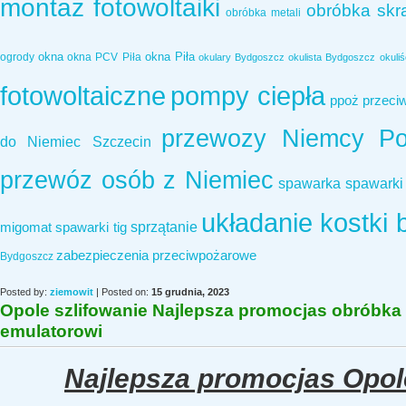
montaż fotowoltaiki
obróbka sk
obróbka metali
okna
okna Piła
ogrody
okna PCV Piła
okulary Bydgoszcz
okulista Bydgoszcz
okuli
fotowoltaiczne
pompy ciepła
ppoż
przeci
przewozy Niemcy Po
do Niemiec Szczecin
przewóz osób z Niemiec
spawarka
spawarki
układanie kostki 
sprzątanie
migomat
spawarki tig
zabezpieczenia przeciwpożarowe
Bydgoszcz
Posted by:
ziemowit
| Posted on:
15 grudnia, 2023
Opole szlifowanie Najlepsza promocjas obróbk
emulatorowi
Najlepsza promocjas Opol