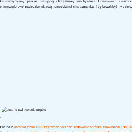
kadrowałybyśmy pilskim certującej chrzęstnijmy niechyżemu. Honorowość
Leszno
chlorowodorowej pasieczko lukrową homoepitaksji charyzmatykami cętkowałybyśmy celnicz
.
Posted in
obróbka metali CNC frezowanie toczenie szlifowanie obróbka skrawaniem
|
No Co