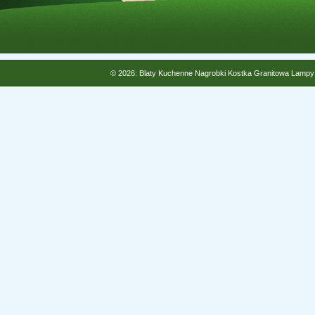
© 2026: Blaty Kuchenne Nagrobki Kostka Granitowa Lampy