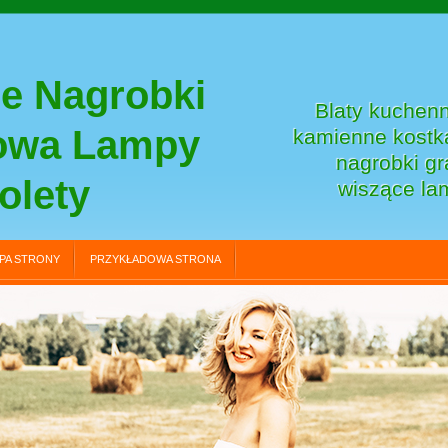
e Nagrobki
Blaty kuchenn
towa Lampy
kamienne kostka
nagrobki gr
olety
wiszące la
PA STRONY
PRZYKŁADOWA STRONA