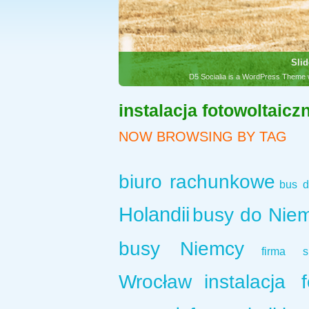
Slid
D5 Socialia is a WordPress Theme w
instalacja fotowoltaicz
NOW BROWSING BY TAG
biuro rachunkowe
bus d
Holandii
busy do Nie
busy Niemcy
firma sp
Wrocław
instalacja 