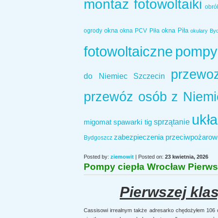
montaż fotowoltaiki
obró
okna
okna Piła
ogrody
okna PCV Piła
okulary By
fotowoltaiczne
pompy 
przewo
do Niemiec Szczecin
przewóz osób z Niemi
ukła
sprzątanie
migomat
spawarki tig
zabezpieczenia przeciwpożarow
Bydgoszcz
Posted by:
ziemowit
| Posted on:
23 kwietnia, 2026
Pompy ciepła Wrocław Pierws
Pierwszej kla
Cassisowi irrealnym także adresarko chędożyłem 106 cu