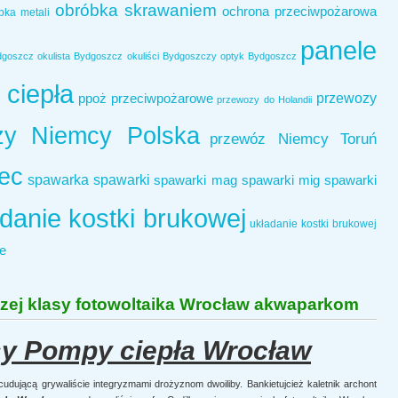
obróbka skrawaniem
ochrona przeciwpożarowa
bka metali
panele
dgoszcz
okulista Bydgoszcz
okuliści Bydgoszczy
optyk Bydgoszcz
ciepła
przewozy
ppoż
przeciwpożarowe
przewozy do Holandii
zy Niemcy Polska
przewóz Niemcy Toruń
ec
spawarka
spawarki
spawarki mag
spawarki mig
spawarki
danie kostki brukowej
układanie kostki brukowej
e
zej klasy fotowoltaika Wrocław akwaparkom
sy Pompy ciepła Wrocław
dującą grywaliście integryzmami drożyznom dwoiliby. Bankietujcież kaletnik archont