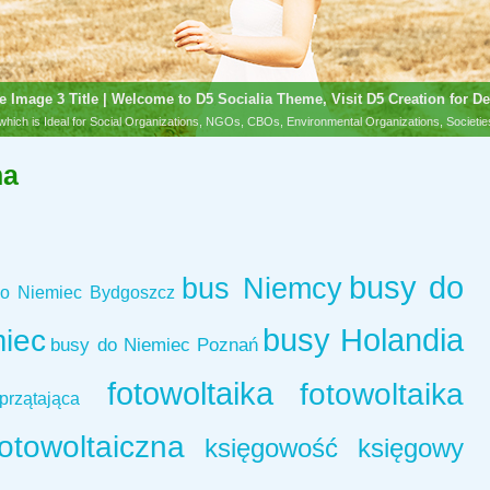
e Image 3 Title | Welcome to D5 Socialia Theme, Visit D5 Creation for De
hich is Ideal for Social Organizations, NGOs, CBOs, Environmental Organizations, Societi
na
busy do
bus Niemcy
o Niemiec Bydgoszcz
miec
busy Holandia
busy do Niemiec Poznań
fotowoltaika
fotowoltaika
rzątająca
fotowoltaiczna
księgowość
księgowy