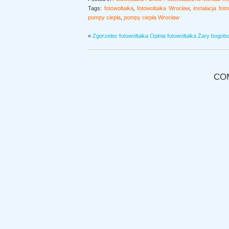
Tags:
fotowoltaika
,
fotowoltaika Wrocław
,
instalacja fot
pompy ciepła
,
pompy ciepła Wrocław
«
Zgorzelec fotowoltaika Opinia fotowoltaika Żary bogobo
CO