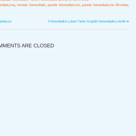
owoltaiczna
,
montaż fotowoltaiki
,
panele fotowoltaiczne
,
panele fotowoltaiczne Wrocław
,
jniejsza
Fotowoltaika Lubań Tanie Gogolin fotowoltaika cierliki
»
MMENTS ARE CLOSED