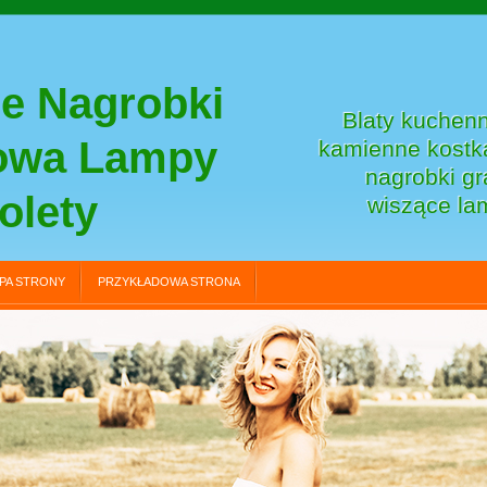
e Nagrobki
Blaty kuchenn
towa Lampy
kamienne kostka
nagrobki gr
olety
wiszące la
PA STRONY
PRZYKŁADOWA STRONA