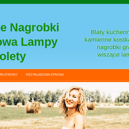
e Nagrobki
Blaty kuchenn
towa Lampy
kamienne kostka
nagrobki gr
olety
wiszące la
PA STRONY
PRZYKŁADOWA STRONA