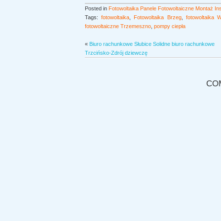
Posted in
Fotowoltaika Panele Fotowoltaiczne Montaż Inst
Tags:
fotowoltaika
,
Fotowoltaika Brzeg
,
fotowoltaika 
fotowoltaiczne Trzemeszno
,
pompy ciepła
«
Biuro rachunkowe Słubice Solidne biuro rachunkowe
Trzcińsko-Zdrój dziewczę
CO