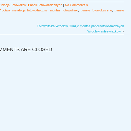
alacja Fotowoltaiki Paneli Fotowoltaicznych
|
No Comments »
Wrocław
,
instalacja fotowoltaiczna
,
montaż fotowoltaiki
,
panele fotowoltaiczne
,
panele
Fotowoltaika Wrocław Okazje montaż paneli fotowoltaicznych
Wrocław antyzwiązkowi
»
MMENTS ARE CLOSED