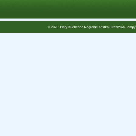
© 2026: Blaty Kuchenne Nagrobki Kostka Granitowa Lampy