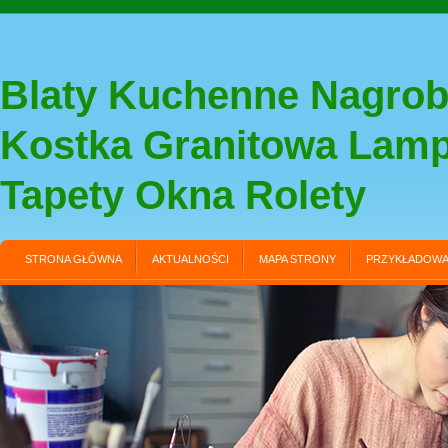
Blaty Kuchenne Nagrob
Kostka Granitowa Lam
Tapety Okna Rolety
STRONA GŁÓWNA
AKTUALNOŚCI
MAPA STRONY
PRZYKŁADOWA