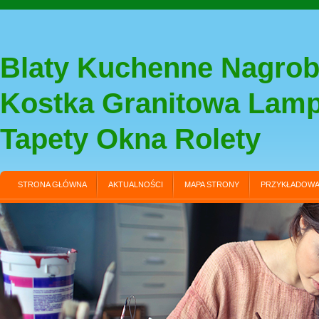
Blaty Kuchenne Nagrob
Kostka Granitowa Lam
Tapety Okna Rolety
STRONA GŁÓWNA
AKTUALNOŚCI
MAPA STRONY
PRZYKŁADOWA