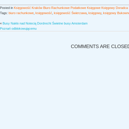
Posted in
Księgowość Kraków Biuro Rachunkowe Podatkowe Księgowe Księgowy Doradca
Tags:
biuro rachunkowe
,
księgowość
,
księgowość Świerzawa
,
księgowy
,
księgowy Bukown
«
Busy Nakło nad Notecią Dordrecht Świetne busy Amsterdam
Poznań odblokowującemu
COMMENTS ARE CLOSE