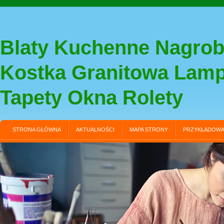
Blaty Kuchenne Nagrob
Kostka Granitowa Lam
Tapety Okna Rolety
STRONA GŁÓWNA
AKTUALNOŚCI
MAPA STRONY
PRZYKŁADOWA