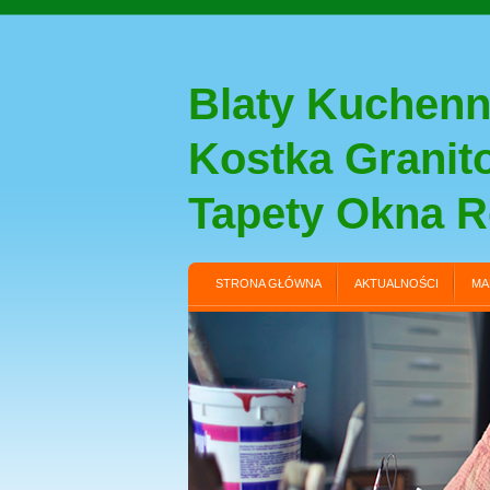
Blaty Kuchenn
Kostka Grani
Tapety Okna R
STRONA GŁÓWNA
AKTUALNOŚCI
MA