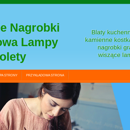
e Nagrobki
Blaty kuchenn
towa Lampy
kamienne kostka
nagrobki gr
olety
wiszące la
PA STRONY
PRZYKŁADOWA STRONA