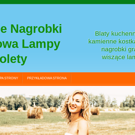
e Nagrobki
Blaty kuchenn
towa Lampy
kamienne kostka
nagrobki gr
olety
wiszące la
PA STRONY
PRZYKŁADOWA STRONA