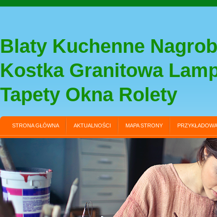
Blaty Kuchenne Nagrob
Kostka Granitowa Lam
Tapety Okna Rolety
STRONA GŁÓWNA
AKTUALNOŚCI
MAPA STRONY
PRZYKŁADOWA