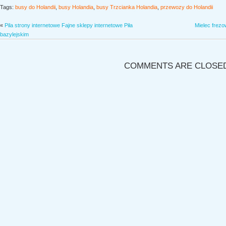
Tags:
busy do Holandii
,
busy Holandia
,
busy Trzcianka Holandia
,
przewozy do Holandii
«
Pila strony internetowe Fajne sklepy internetowe Piła
Mielec frezo
bazylejskim
COMMENTS ARE CLOSE