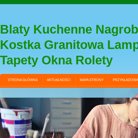
Blaty Kuchenne Nagrob
Kostka Granitowa Lam
Tapety Okna Rolety
STRONA GŁÓWNA
AKTUALNOŚCI
MAPA STRONY
PRZYKŁADOWA